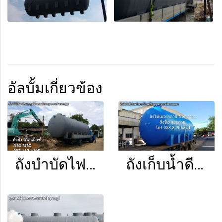
อัลบั้มเกี่ยวข้อง
ถังบำบัดไฟเบอร์กลาส ศูนย์ฝึกอบรมตำรวจภูธร ภาค7จ.นครปฐม
ถังเก็บน้ำดีไฟเบอร์กลาส ใช้งานที่นิคมอุตสาหกรรมไฮเทคอยุธยา