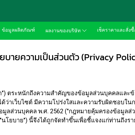
ข้อมูลผลิตภัณฑ์
เช็คราคาและสั่งซื้
ผลงานของบริษัท
ยบายความเป็นส่วนตัว (Privacy Poli
) ตระหนักถึงความสำคัญของข้อมูลส่วนบุคคลและข้อมูลอื
มั่นได้ว่าเว็บไซต์ มีความโปร่งใสและความรับผิดชอบใน
ูลส่วนบุคคล พ.ศ. 2562 ("กฎหมายคุ้มครองข้อมูลส่วนบ
ยบาย") นี้จึงได้ถูกจัดทำขึ้นเพื่อชี้แจงแก่ท่านถึงร