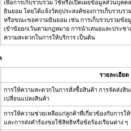
เพื่อการเก็บรวบรวม ใช้หรือเปิดเผยข้อมูลส่วนบุคคล
ยินยอม โดยได้แจ้งวัตถุประสงค์ของการเก็บรวบรวม 
หรือขณะขอความยินยอม เช่น การเก็บรวบรวมข้อมูลส
เข้าข้อยกเว้นตามกฎหมาย การนำเสนอและประชาสั
ความสะดวกในการให้บริการ เป็นต้น
ล
รายละเอียด
การให้ความสะดวกในการสั่งซื้อสินค้า การจัดส่งสิน
เปลี่ยนแปลงสินค้า
การให้ความช่วยเหลือแก่ลูกค้าที่เกี่ยวข้องกับการให
และการส่งคำร้องขอใช้สิทธิหรือข้อร้องเรียนต่าง ๆ