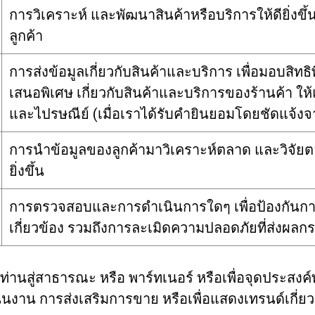
การวิเคราะห์ และพัฒนาสินค้าหรือบริการให้ดียิ่ง
ลูกค้า
การส่งข้อมูลเกี่ยวกับสินค้าและบริการ เพื่อมอบสิท
เสนอพิเศษ เกี่ยวกับสินค้าและบริการของร้านค้า ให้
และไปรษณีย์ (เมื่อเราได้รับคำยินยอมโดยชัดแจ้งจ
การนำข้อมูลของลูกค้ามาวิเคราะห์ตลาด และวิจัยตล
ยิ่งขึ้น
การตรวจสอบและการดำเนินการใดๆ เพื่อป้องกันก
เกี่ยวข้อง รวมถึงการละเมิดความปลอดภัยที่ส่งผลก
่านสู่สาธารณะ หรือ พาร์ทเนอร์ หรือเพื่อจุดประสง
นงาน การส่งเสริมการขาย หรือเพื่อแสดงเทรนด์เกี่