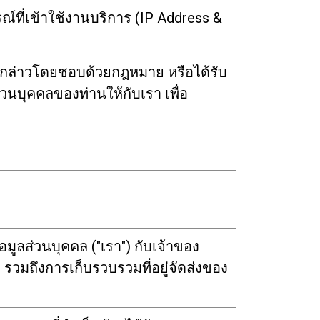
ณ์ที่เข้าใช้งานบริการ (IP Address &
งกล่าวโดยชอบด้วยกฎหมาย หรือได้รับ
วนบุคคลของท่านให้กับเรา เพื่อ
มูลส่วนบุคคล ("เรา") กับเจ้าของ
 รวมถึงการเก็บรวบรวมที่อยู่จัดส่งของ