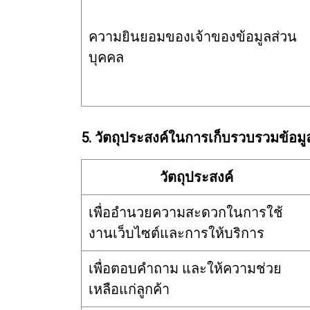
ความยินยอมของเจ้าของข้อมูลส่วน
บุคคล
5. วัตถุประสงค์ในการเก็บรวบรวมข้อมู
วัตถุประสงค์
เพื่ออำนวยความสะดวกในการใช้
งานเว็บไซต์และการให้บริการ
เพื่อตอบคำถาม และให้ความช่วย
เหลือแก่ลูกค้า