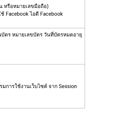
าน หรือหมายเลขมือถือ)
ผู้ใช้ Facebook ไอดี Facebook
นบัตร หมายเลขบัตร วันที่บัตรหมดอายุ
รรมการใช้งานเว็บไซต์ จาก Session