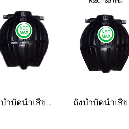
ถังบำบัดน้ำเสียNMC-SB