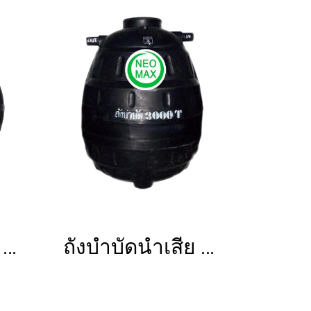
ถังบำบัดน้ำเสีย NMC-SB (PE)
ถังบำบัดน้ำเสีย NMC-SW