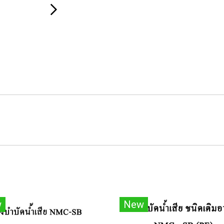
w
New