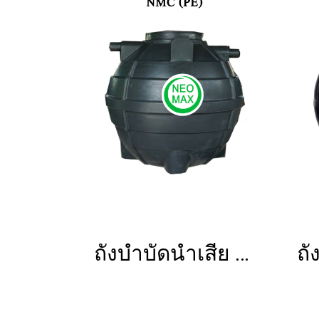
ถังบำบัดน้ำเสีย NMC (PE)